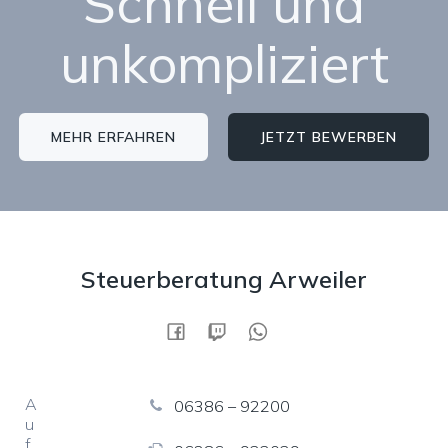
Schnell und
unkompliziert
MEHR ERFAHREN
JETZT BEWERBEN
Steuerberatung Arweiler
A
06386 – 92200
u
f